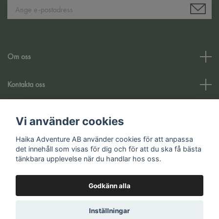
Om oss
Kontakta oss
Kundtjänst
Vi använder cookies
Haika Adventure AB använder cookies för att anpassa
Sociala medier
det innehåll som visas för dig och för att du ska få bästa
tänkbara upplevelse när du handlar hos oss.
Godkänn alla
© 2026 Haika Adventure AB
Inställningar