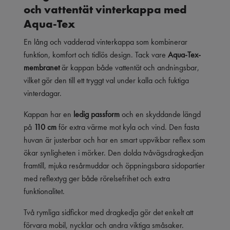
och vattentät vinterkappa med
Aqua-Tex
En lång och vadderad vinterkappa som kombinerar
funktion, komfort och tidlös design. Tack vare
Aqua-Tex-
membranet
är kappan både vattentät och andningsbar,
vilket gör den till ett tryggt val under kalla och fuktiga
vinterdagar.
Kappan har en
ledig passform
och en skyddande längd
på
110 cm
för extra värme mot kyla och vind. Den fasta
huvan är justerbar och har en smart uppvikbar reflex som
ökar synligheten i mörker. Den dolda tvåvägsdragkedjan
framtill, mjuka resårmuddar och öppningsbara sidopartier
med reflextyg ger både rörelsefrihet och extra
funktionalitet.
Två rymliga sidfickor med dragkedja gör det enkelt att
förvara mobil, nycklar och andra viktiga småsaker.