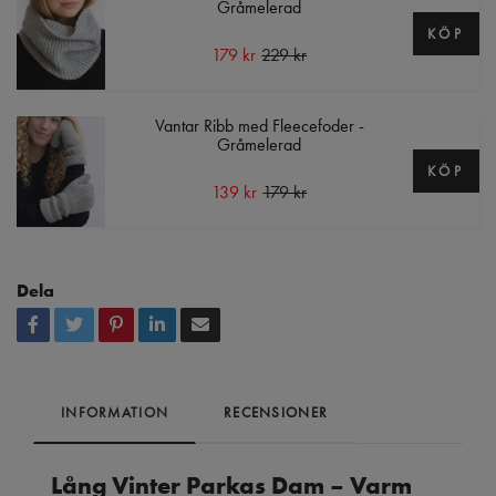
Gråmelerad
KÖP
179 kr
229 kr
Vantar Ribb med Fleecefoder -
Gråmelerad
KÖP
139 kr
179 kr
Dela
INFORMATION
RECENSIONER
Lång Vinter Parkas Dam – Varm