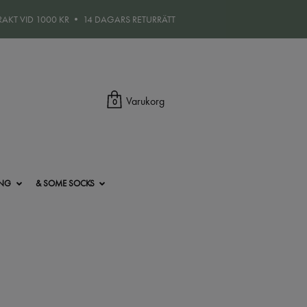
FRAKT VID 1000 KR • 14 DAGARS RETURRÄTT
Varukorg
0
ING
& SOME SOCKS