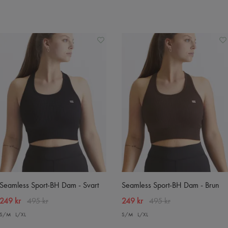
Seamless Sport-BH Dam - Svart
Seamless Sport-BH Dam - Brun
249 kr
495 kr
249 kr
495 kr
S/M
L/XL
S/M
L/XL