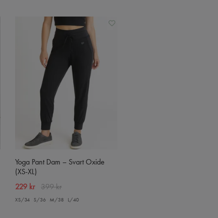
Yoga Pant Dam – Svart Oxide
(XS-XL)
229 kr
399 kr
XS/34
S/36
M/38
L/40