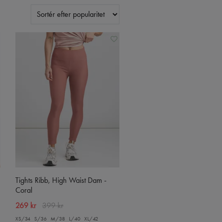
Tights Ribb, High Waist Dam -
Coral
269 kr
399 kr
XS/34
S/36
M/38
L/40
XL/42