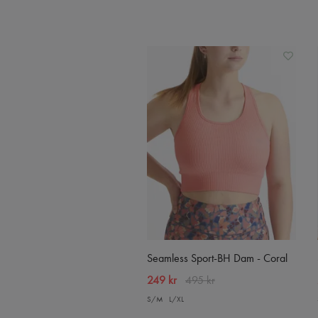
Seamless Sport-BH Dam - Coral
249 kr
495 kr
S/M
L/XL