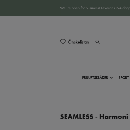
We´re open for business! Leverans 2-4 daga
Önskelistan
FRILUFTSKLÄDER
SPORT
SEAMLESS - Harmoni i