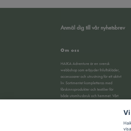
Anmäl dig till vår nyhetsbrev
Om oss
HAIKA Adventure är en svensk
webbshop som erbjuder friluftskläder,
accessoarer och utrustning för ett aktivt
liv. Sortimentet kompletteras med
fårskinnsprodukter och textilier för
både utomhusbruk och hemmet. Vårt
fokus ligger på funktionella produkter,
tydlig kvalitet och en smidig
Vi
köpupplevelse online.
Hai
vis