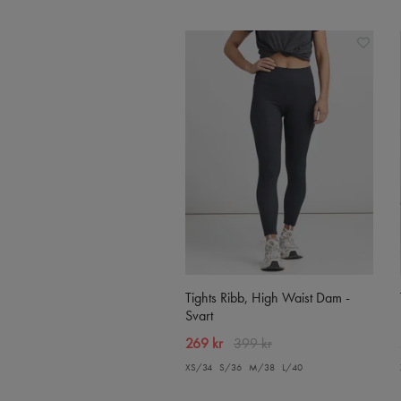
Tights Ribb, High Waist Dam -
Svart
269 kr
399 kr
XS/34
S/36
M/38
L/40