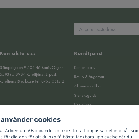
Kontakta oss
Kundtjänst
Stämpelgatan 9 506 46 Borås Org.nr:
Kontakta oss
559396-8984 Kundtjänst: E-post:
Retur- & ångerrätt
kundtjanst@haika.se
Tel: 0763-051312
Allmänna villkor
Storleksguide
Köpvillkor
Om oss
 använder cookies
Integritetspolicy
ka Adventure AB använder cookies för att anpassa det innehåll so
Returer
as för dig och för att du ska få bästa tänkbara upplevelse när du