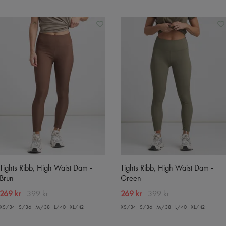
Tights Ribb, High Waist Dam -
Tights Ribb, High Waist Dam -
Brun
Green
269 kr
399 kr
269 kr
399 kr
XS/34
S/36
M/38
L/40
XL/42
XS/34
S/36
M/38
L/40
XL/42