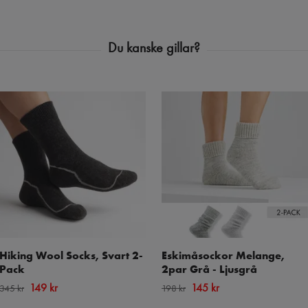
Hiking Wool Socks, Svart 2-
Eskimåsockor Melange,
Pack
2par Grå - Ljusgrå
149 kr
145 kr
345 kr
198 kr