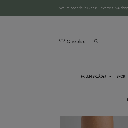
We´re open for business! Leverans 2-4 daga
Önskelistan
FRILUFTSKLÄDER
SPORT
H