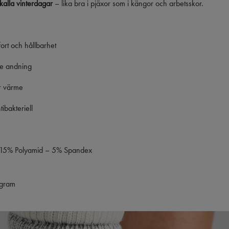
h kalla vinterdagar
– lika bra i pjäxor som i kängor och arbetsskor.
fort och hållbarhet
tre andning
ar värme
ibakteriell
 15% Polyamid – 5% Spandex
ogram