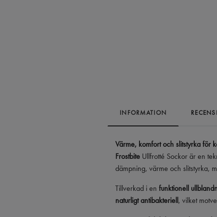
INFORMATION
RECENS
Värme, komfort och slitstyrka för k
Frostbite
Ullfrotté Sockor är en te
dämpning, värme och slitstyrka,
Tillverkad i en
funktionell ullbland
naturligt antibakteriell
, vilket motv