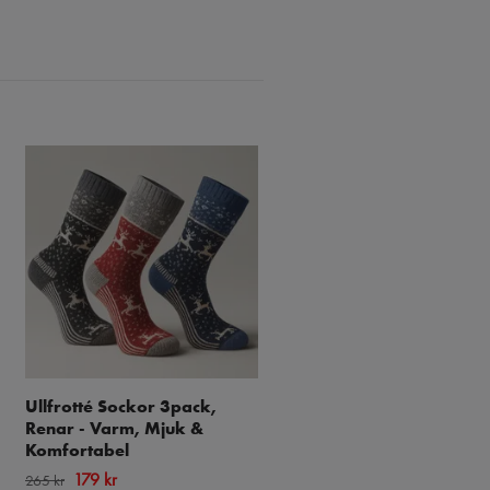
Ullfrotté Sockor 3pack,
Merinoull Hiking Socks,
Renar - Varm, Mjuk &
Grå/Svart 3-par
Komfortabel
199 kr
349 kr
179 kr
265 kr