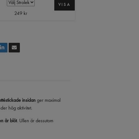
VISA
249 kr
ottéstickade insidan
ger maximal
er hög aktivitet.
n är blöt
. Ullen är dessutom