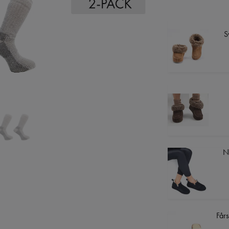
S
N
Fårs