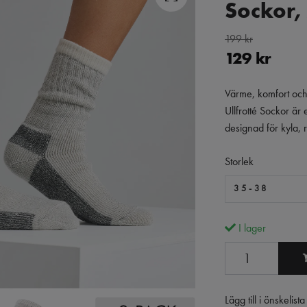
Sockor,
199 kr
129 kr
Värme, komfort och s
Ullfrotté Sockor är 
designad för kyla, 
Storlek
35-38
I lager
Lägg till i önskelista