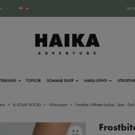
r.
FRI 
-TRÄNING
TOFFLOR
SOMMAR SHOP
HAIKA LIVING
UTRUSTN
jem
& SOME SOCKS
Ullstrumpor
Frostbite Ullfrotté Sockor, 2par - Grå
Frostbit