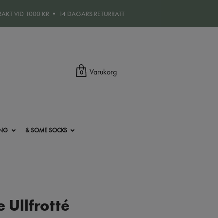
FRAKT VID 1000 KR • 14 DAGARS RETURRÄTT
Varukorg
0
ING
& SOME SOCKS
e Ullfrotté