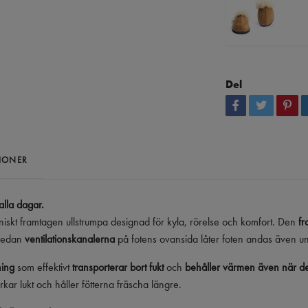
Del
IONER
alla dagar.
kniskt framtagen ullstrumpa designad för kyla, rörelse och komfort. Den
fr
 medan
ventilationskanalerna
på fotens ovansida låter foten andas även und
ning
som effektivt
transporterar bort fukt
och
behåller värmen även när de
erkar lukt och håller fötterna fräscha längre.