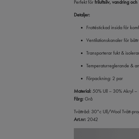
Perfekt för
friluftsliv, vandring oc
Detaljer:
Frottéstickad insida för kom
Ventilationskanaler för bät
Transporterar fukt & isoler
Temperaturreglerande & ant
Förpackning: 2 par
Material:
50% Ull – 30% Akryl –
Färg:
Grå
Tvättråd: 30°c Ull/Wool Tvätt-pr
Art.nr:
2042