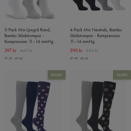
3-Pack Mix Ljusgrå Rand,
4-Pack Mix Neutrals, Bambu
Bambu Stödstrumpor -
Stödstrumpor - Kompression
Kompression 11–14 mmHg
11–14 mmHg
297 kr
447 kr
390 kr
596 kr
37-39
40-42
37-39
40-42
BAMBU
BAMBU