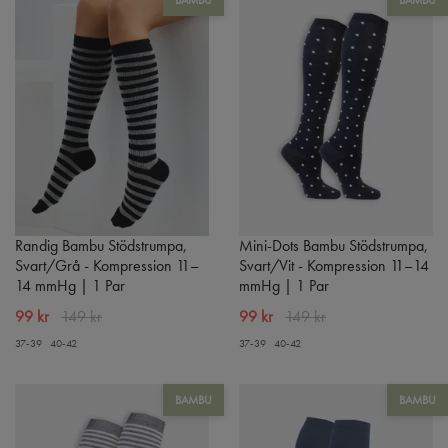
Randig Bambu Stödstrumpa,
Mini-Dots Bambu Stödstrumpa,
Svart/Grå - Kompression 11–
Svart/Vit - Kompression 11–14
14 mmHg | 1 Par
mmHg | 1 Par
99 kr
149 kr
99 kr
149 kr
37-39
40-42
37-39
40-42
BAMBU
BAMBU