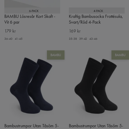
BAMBU Lösresår Kort Skaft -
Kraftig Bambusocka Frottésula,
Vit 6 par
Svart/Röd 4-Pack
179 kr
169 kr
36-40
41-45
35-38
39-42
43-46
BAMBU
BAMBU
Bambustrumpor Utan Tåsöm 5-
Bambustrumpor Utan Tåsöm 5-