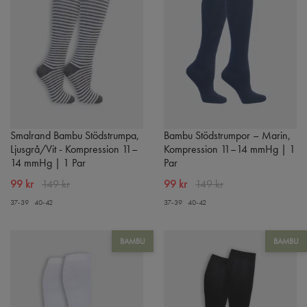
Smalrand Bambu Stödstrumpa,
Bambu Stödstrumpor – Marin,
Ljusgrå/Vit - Kompression 11–
Kompression 11–14 mmHg | 1
14 mmHg | 1 Par
Par
99 kr
149 kr
99 kr
149 kr
37-39
40-42
37-39
40-42
BAMBU
BAMBU