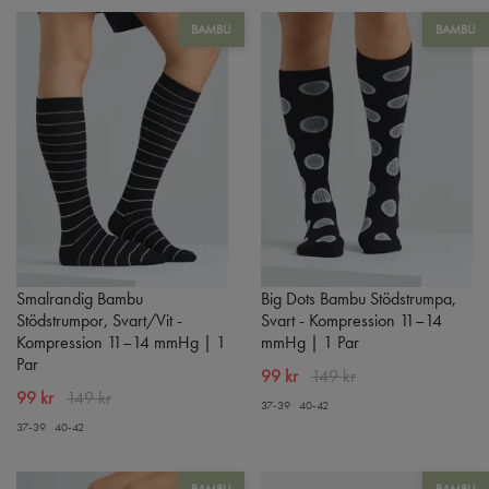
BAMBU
BAMBU
Smalrandig Bambu
Big Dots Bambu Stödstrumpa,
Stödstrumpor, Svart/Vit -
Svart - Kompression 11–14
Kompression 11–14 mmHg | 1
mmHg | 1 Par
Par
99 kr
149 kr
99 kr
149 kr
37-39
40-42
37-39
40-42
BAMBU
BAMBU