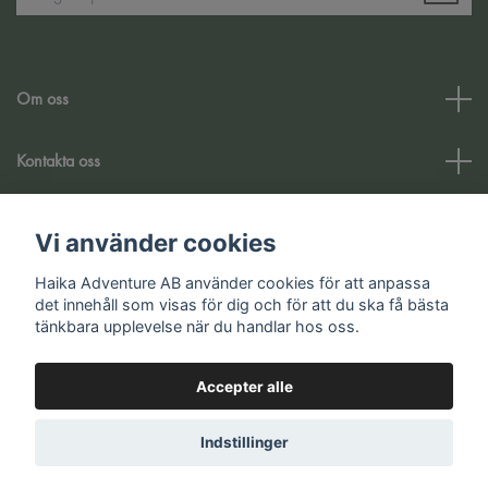
Om oss
Kontakta oss
Kundtjänst
Vi använder cookies
Haika Adventure AB använder cookies för att anpassa
Sociale medier
det innehåll som visas för dig och för att du ska få bästa
tänkbara upplevelse när du handlar hos oss.
Accepter alle
© 2026 Haika Adventure AB
Indstillinger