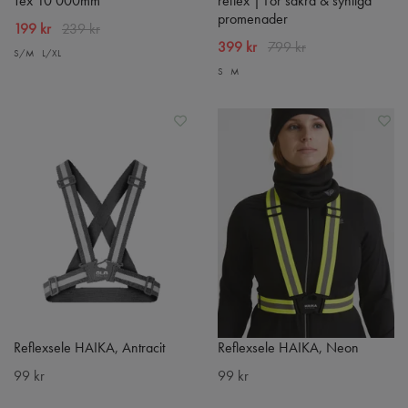
Tex 10 000mm
reflex | För säkra & synliga
promenader
199 kr
239 kr
399 kr
799 kr
S/M
L/XL
S
M
Reflexsele HAIKA, Antracit
Reflexsele HAIKA, Neon
99 kr
99 kr