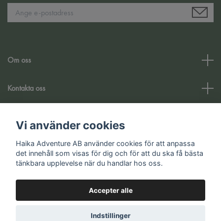
Om oss
Kontakta oss
Kundtjänst
Vi använder cookies
Haika Adventure AB använder cookies för att anpassa
Sociale medier
det innehåll som visas för dig och för att du ska få bästa
tänkbara upplevelse när du handlar hos oss.
Accepter alle
© 2026 Haika Adventure AB
Indstillinger