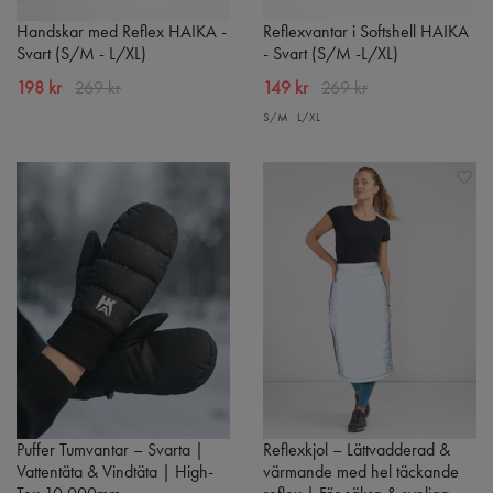
Handskar med Reflex HAIKA -
Reflexvantar i Softshell HAIKA
Svart (S/M - L/XL)
- Svart (S/M -L/XL)
198 kr
269 kr
149 kr
269 kr
S/M
L/XL
Puffer Tumvantar – Svarta |
Reflexkjol – Lättvadderad &
Vattentäta & Vindtäta | High-
värmande med hel täckande