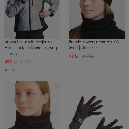
Mount Everest Reflexjacka –
Beanie Powerstrecth HAIKA -
Herr | Lätt, funktionell & synlig
Svart (Onesize)
i mörker
99 kr
129 kr
499 kr
1 199 kr
M
L
S