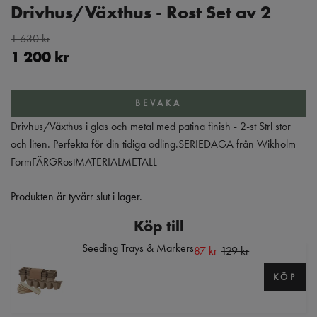
Drivhus/Växthus - Rost Set av 2
1 630 kr
1 200 kr
BEVAKA
Drivhus/Växthus i glas och metal med patina finish - 2-st Strl stor
och liten. Perfekta för din tidiga odling.SERIEDAGA från Wikholm
FormFÄRGRostMATERIALMETALL
Produkten är tyvärr slut i lager.
Köp till
Seeding Trays & Markers
87 kr
129 kr
KÖP