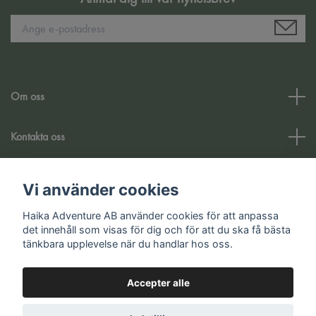
Om oss
Kontakta oss
Kundtjänst
Vi använder cookies
Haika Adventure AB använder cookies för att anpassa
Sociale medier
det innehåll som visas för dig och för att du ska få bästa
tänkbara upplevelse när du handlar hos oss.
Accepter alle
© 2026 Haika Adventure AB