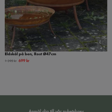
Eldskål på ben, Rost Ø47cm
699 kr
1 395 kr
Anmäl dig till vår nyhetsbrev