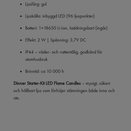
Ljusfärg: gul
Ljuskälla: inbyggd LED (96 ljuspunkter)
Batteri: 1×18650 Li-Ion, laddningsbart (ingår)
Effekt: 2 W | Spänning: 3,7V DC
IP44 – väder- och vattentålig, godkänd för
utomhusbruk
Brinntid: ca 10 000 h
Dinner Starter-Kit LED Flame Candles
– mysigt, säkert
och hållbart ljus som förhöjer stämningen både inne och
ute.