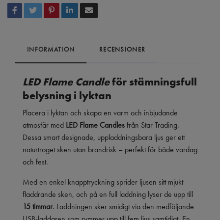
INFORMATION
RECENSIONER
LED Flame Candle
för stämningsfull
belysning i lyktan
Placera i lyktan och skapa en varm och inbjudande
atmosfär med
LED Flame Candles
från Star Trading.
Dessa smart designade, uppladdningsbara ljus ger ett
naturtroget sken utan brandrisk – perfekt för både vardag
och fest.
Med en enkel knapptryckning sprider ljusen sitt mjukt
fladdrande sken, och på en full laddning lyser de upp till
15 timmar
. Laddningen sker smidigt via den medföljande
USB-laddaren som rymmer upp till fem ljus samtidigt. En