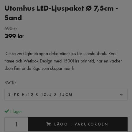
Utomhus LED-Ljuspaket Ø 7,5cm -
Sand
590 kr
399 kr
Dessa verklighetstrogna dekorationsljus för utomhusbruk. Real-
flame och Wetlook Design med 1500Hrs brinntid, har en vacker
skön flimrande låga som skapar mer li
PACK:
3-PK H:10 X 12,5 X 15CM
I lager
LÄGG I VARUKORGEN