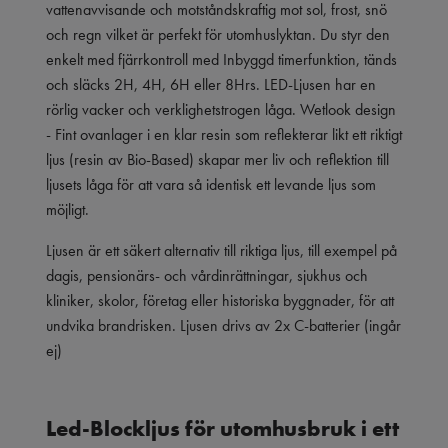
vattenavvisande och motståndskraftig mot sol, frost, snö
och regn vilket är perfekt för utomhuslyktan. Du styr den
enkelt med fjärrkontroll med Inbyggd timerfunktion, tänds
och släcks 2H, 4H, 6H eller 8Hrs. LED-Ljusen har en
rörlig vacker och verklighetstrogen låga. Wetlook design
- Fint ovanlager i en klar resin som reflekterar likt ett riktigt
ljus (resin av Bio-Based) skapar mer liv och reflektion till
ljusets låga för att vara så identisk ett levande ljus som
möjligt.
Ljusen är ett säkert alternativ till riktiga ljus, till exempel på
dagis, pensionärs- och vårdinrättningar, sjukhus och
kliniker, skolor, företag eller historiska byggnader, för att
undvika brandrisken. Ljusen drivs av 2x C-batterier (ingår
ej)
Led-Blockljus för utomhusbruk i ett