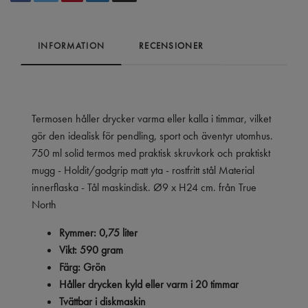
INFORMATION
RECENSIONER
Termosen håller drycker varma eller kalla i timmar, vilket
gör den idealisk för pendling, sport och äventyr utomhus.
750 ml solid termos med praktisk skruvkork och praktiskt
mugg - Holdit/godgrip matt yta - rostfritt stål Material
innerflaska - Tål maskindisk. Ø9 x H24 cm. från True
North
Rymmer: 0,75 liter
Vikt: 590 gram
Färg: Grön
Håller drycken kyld eller varm i 20 timmar
Tvättbar i diskmaskin