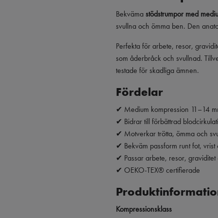
Bekväma
stödstrumpor med med
svullna och ömma ben. Den anatomi
Perfekta för arbete, resor, gravidi
som åderbråck och svullnad. Tillve
testade för skadliga ämnen.
Fördelar
✔ Medium kompression 11–14 
✔ Bidrar till förbättrad blodcirkulat
✔ Motverkar trötta, ömma och sv
✔ Bekväm passform runt fot, vrist
✔ Passar arbete, resor, gravidite
✔ OEKO-TEX® certifierade
Produktinformatio
Kompressionsklass