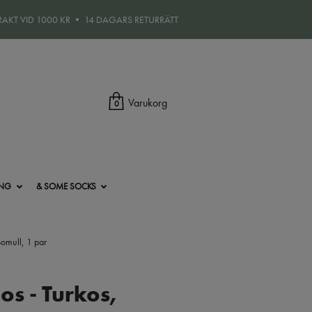
FRAKT VID 1000 KR • 14 DAGARS RETURRÄTT
Varukorg
0
ING
& SOME SOCKS
omull, 1 par
os - Turkos,