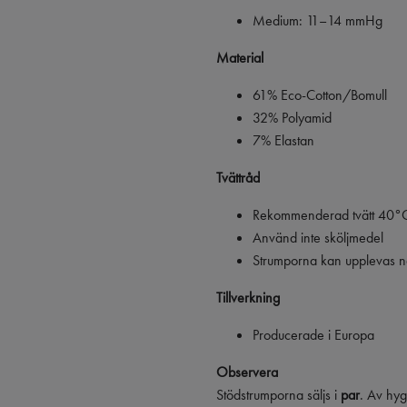
Medium: 11–14 mmHg
Material
61% Eco-Cotton/Bomull
32% Polyamid
7% Elastan
Tvättråd
Rekommenderad tvätt 40°C
Använd inte sköljmedel
Strumporna kan upplevas nå
Tillverkning
Producerade i Europa
Observera
Stödstrumporna säljs i
par
. Av hyg