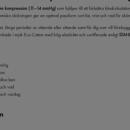
ium kompression (11–14 mmHg)
som hjälper till att förbättra blodcirkulat
ska stickningen ger en optimal passform runt fot, vrist och vad för skö
tet, långa perioder av stående eller sittande samt för dig som vill förebyg
rkade i mjuk Eco-Cotton med hög elasticitet och certifierade enligt
STAN
mmHg
ion
ullna ben
 och vad
t och vardag
n