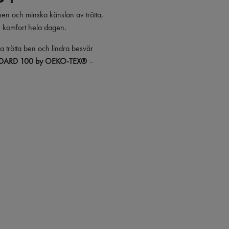
ionen och minska känslan av trötta,
n komfort hela dagen.
ga trötta ben och lindra besvär
DARD 100 by OEKO-TEX®
–