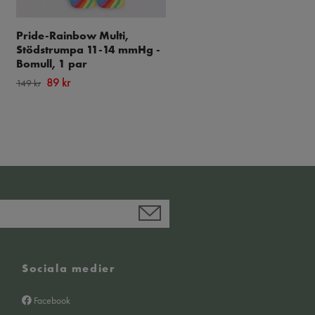
Pride-Rainbow Multi,
Dots & Stripes, Stödstru
Stödstrumpa 11-14 mmHg -
11-14 mmHg - Bomull, 1 
Bomull, 1 par
89 kr
149 kr
89 kr
149 kr
Sociala medier
Facebook