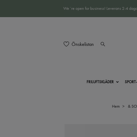
We´re open for business! Leverans 2-4 daga
Önskelistan
FRILUFTSKLÄDER
SPORT
Hem
& S