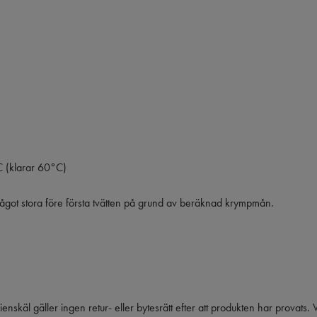
 (klarar 60°C)
got stora före första tvätten på grund av beräknad krympmån.
ienskäl gäller ingen retur- eller bytesrätt efter att produkten har provats