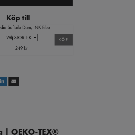
Köp till
die Softpile Dam, INK Blue
KÖP
249 kr
Hg | OEKO-TEX®