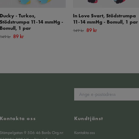
Ducky - Turkos,
In Love Svart, Stödstrumpa
Stödstrumpa 11-14 mmHg -
11-14 mmHg - Bomull, 1 par
Bomull, 1 par
89 kr
149 kr
89 kr
149 kr
Kontakta oss
Kundtjänst
Stämpelgatan 9 506 46 Borås Org.nr:
Kontakta oss