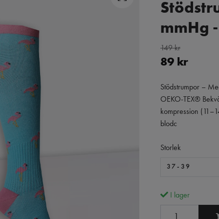
Stödstr
mmHg - 
149 kr
89 kr
Stödstrumpor – M
OEKO-TEX® Bekvä
kompression (11–14 
blodc
Storlek
37-39
I lager