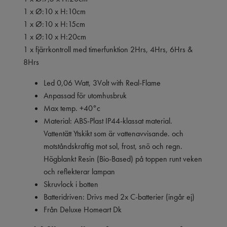
1 x Ø:10 x H:10cm
1 x Ø:10 x H:15cm
1 x Ø:10 x H:20cm
1 x fjärrkontroll med timerfunktion 2Hrs, 4Hrs, 6Hrs &
8Hrs
Led 0,06 Watt, 3Volt with Real-Flame
Anpassad för utomhusbruk
Max temp. +40°c
Material: ABS-Plast IP44-klassat material.
Vattentätt Ytskikt som är vattenavvisande. och
motståndskraftig mot sol, frost, snö och regn.
Högblankt Resin (Bio-Based) på toppen runt veken
och reflekterar lampan
Skruvlock i botten
Batteridriven: Drivs med 2x C-batterier (ingår ej)
Från Deluxe Homeart Dk