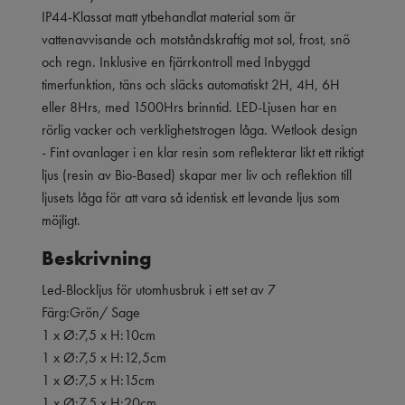
IP44-Klassat matt ytbehandlat material som är
vattenavvisande och motståndskraftig mot sol, frost, snö
och regn. Inklusive en fjärrkontroll med Inbyggd
timerfunktion, täns och släcks automatiskt 2H, 4H, 6H
eller 8Hrs, med 1500Hrs brinntid. LED-Ljusen har en
rörlig vacker och verklighetstrogen låga. Wetlook design
- Fint ovanlager i en klar resin som reflekterar likt ett riktigt
ljus (resin av Bio-Based) skapar mer liv och reflektion till
ljusets låga för att vara så identisk ett levande ljus som
möjligt.
Beskrivning
Led-Blockljus för utomhusbruk i ett set av 7
Färg:Grön/ Sage
1 x Ø:7,5 x H:10cm
1 x Ø:7,5 x H:12,5cm
1 x Ø:7,5 x H:15cm
1 x Ø:7,5 x H:20cm