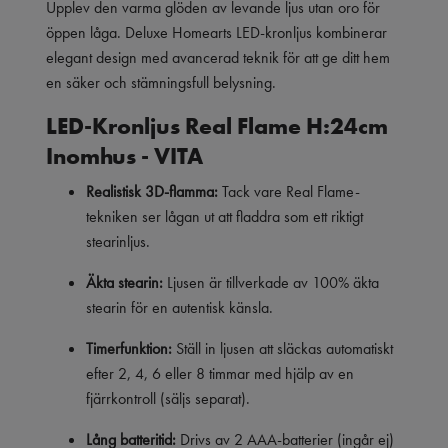
Upplev den varma glöden av levande ljus utan oro för
öppen låga. Deluxe Homearts LED-kronljus kombinerar
elegant design med avancerad teknik för att ge ditt hem
en säker och stämningsfull belysning.
LED-Kronljus Real Flame H:24cm
Inomhus - VITA
Realistisk 3D-flamma:
Tack vare Real Flame-
tekniken ser lågan ut att fladdra som ett riktigt
stearinljus.
Äkta stearin:
Ljusen är tillverkade av 100% äkta
stearin för en autentisk känsla.
Timerfunktion:
Ställ in ljusen att släckas automatiskt
efter 2, 4, 6 eller 8 timmar med hjälp av en
fjärrkontroll (säljs separat).
Lång batteritid:
Drivs av 2 AAA-batterier (ingår ej)