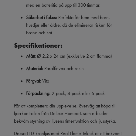
med en batteritid på upp till 300 timmar.
Säkerhet i fokus:
Perfekta för hem med barn,
husdjur eller äldre, då de eliminerar risken för
brand och sot.
Specifikationer:
Mått:
Ø 2,2 x 24 cm (exklusive 2 cm flamma)
Material:
Paraffinvax och resin
Färgval:
Vita
Förpackning:
2-pack, 4-pack eller 6-pack
För att komplettera din upplevelse, överväg att köpa till
fjärrkontrollen från Deluxe Homeart, som erbjuder
bekväm styrning av ljusens timerfunktion och ljusstyrka.
Dessa LED-kronljus med Real Flame-teknik är ett bekvämt