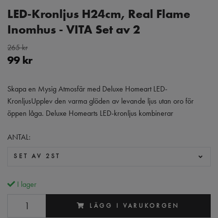
LED-Kronljus H24cm, Real Flame
Inomhus - VITA Set av 2
265 kr
99 kr
Skapa en Mysig Atmosfär med Deluxe Homeart LED-
KronljusUpplev den varma glöden av levande ljus utan oro för
öppen låga. Deluxe Homearts LED-kronljus kombinerar
ANTAL:
SET AV 2ST
I lager
LÄGG I VARUKORGEN