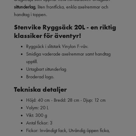
sittunderlag
, liten frontficka, enkla axelremmar och
handtag i toppen.
Stenvike Ryggsäck 20L - en riktig
klassiker för äventyr!
Ryggsäck i slitstark Vinylon F-väv.
Smidiga vaderade axelremmar samt handtag
upptill.
Urtagbart sittunderlag
Broderad logo.
Tekniska detaljer
Höjd: 40 cm - Bredd: 28 cm - Djup: 12 cm
Volym: 20 L
Vikt: 300 g
Antal fickor: 3
Fickor: Invändigt fack, Utvändig öppen ficka,