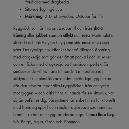
Ytterficka med dragkedja
Sittunderlag ingår: Ja
Märkning
: 2117 of Sweden, Outdoor for life
Ryggsäck som är lika användbar till och från
skola,
träning
eller
jobbet
, som på
utflykt
och
resa
. Materialet är
slitstarkt och lätt Vinylon F-tyg som står
emot smuts och
väta
. Det rymliga huvudfacket har väl tilltagen öppning
med dragkedja som gör det lätt att packa i och ur saker
och en ficka med dragkedja på framsidan, perfekt för
småsaker du vill ha nära till hands. En medföljande
sittdyna i skumplast förvaras i den invändiga ryggfickan
där den hindrar innehållet i ryggsäcken från att trycka
mot ryggen – och alltid finns till hands för en sittpaus, var
du än befinner dig. Bärsystemet är enkelt men funktionellt
med handtag upptill och smala, reglerbara axelremmar.
Front ficka har en snygg broderad logo.
Finns i flera färg:
Blå, Beige, Aqua, Grön och Plommon.