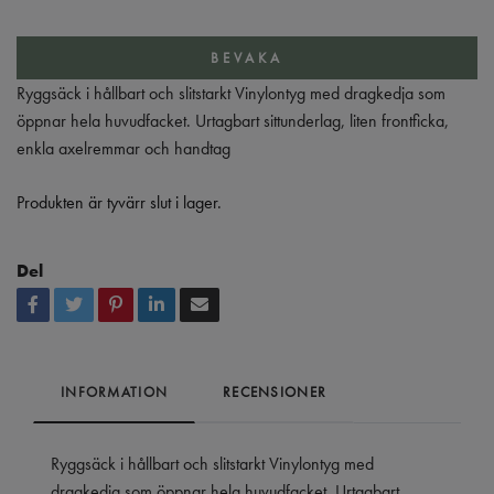
BEVAKA
Ryggsäck i hållbart och slitstarkt Vinylontyg med dragkedja som
öppnar hela huvudfacket. Urtagbart sittunderlag, liten frontficka,
enkla axelremmar och handtag
Produkten är tyvärr slut i lager.
Del
INFORMATION
RECENSIONER
Ryggsäck i hållbart och slitstarkt Vinylontyg med
dragkedja som öppnar hela huvudfacket. Urtagbart