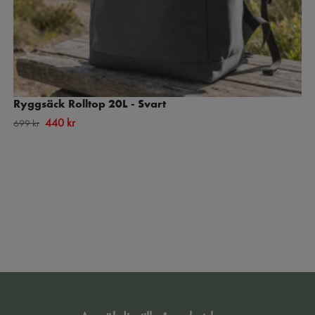
Ryggsäck Rolltop 20L - Svart
440 kr
699 kr