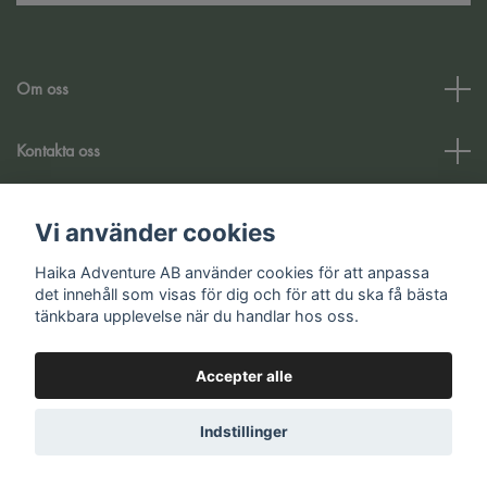
Om oss
Kontakta oss
Kundtjänst
Vi använder cookies
Haika Adventure AB använder cookies för att anpassa
Sociale medier
det innehåll som visas för dig och för att du ska få bästa
tänkbara upplevelse när du handlar hos oss.
Accepter alle
© 2026 Haika Adventure AB
Indstillinger