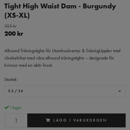
Tight High Waist Dam - Burgundy
(XS-XL)
355 kr
200 kr
Allround Träningstights för Utomhusäventyr & TräningUpplev total
rörelsefrihet med våra allround träningstights – designade för
kvinnor med en aktiv livssti
Storlek:
XS/34
I lager
LÄGG I VARUKORGEN