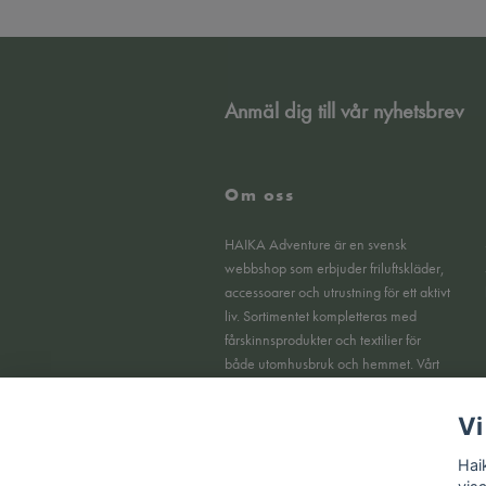
Anmäl dig till vår nyhetsbrev
Om oss
HAIKA Adventure är en svensk
webbshop som erbjuder friluftskläder,
accessoarer och utrustning för ett aktivt
liv. Sortimentet kompletteras med
fårskinnsprodukter och textilier för
både utomhusbruk och hemmet. Vårt
fokus ligger på funktionella produkter,
tydlig kvalitet och en smidig
Vi
köpupplevelse online.
Hai