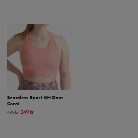
Seamless Sport-BH Dam -
Seamless Sport-BH Dam 
Coral
Brun
249 kr
249 kr
495 kr
495 kr