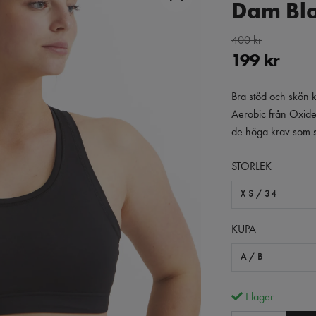
Dam Bl
400 kr
199 kr
Bra stöd och skön ko
Aerobic från Oxide 
de höga krav som st
STORLEK
XS/34
KUPA
A/B
I lager