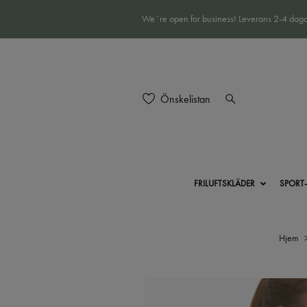
We´re open for business! Leverans 2-4 daga
Önskelistan
FRILUFTSKLÄDER
SPORT
Hjem