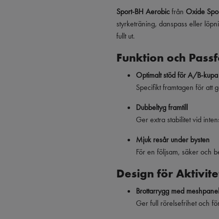
Sport-BH Aerobic
från
Oxide Spo
styrketräning, danspass eller löpn
fullt ut.
Funktion och Pass
Optimalt stöd för A/B-kupa
Specifikt framtagen för att 
Dubbeltyg framtill
Ger extra stabilitet vid intens
Mjuk resår under bysten
För en följsam, säker och b
Design för Aktivite
Brottarrygg med meshpane
Ger full rörelsefrihet och f