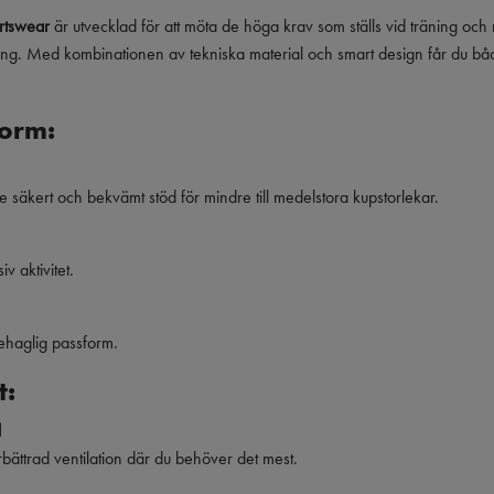
rtswear
är utvecklad för att möta de höga krav som ställs vid träning och
ing. Med kombinationen av tekniska material och smart design får du både s
form:
ge säkert och bekvämt stöd för mindre till medelstora kupstorlekar.
iv aktivitet.
ehaglig passform.
t:
l
örbättrad ventilation där du behöver det mest.