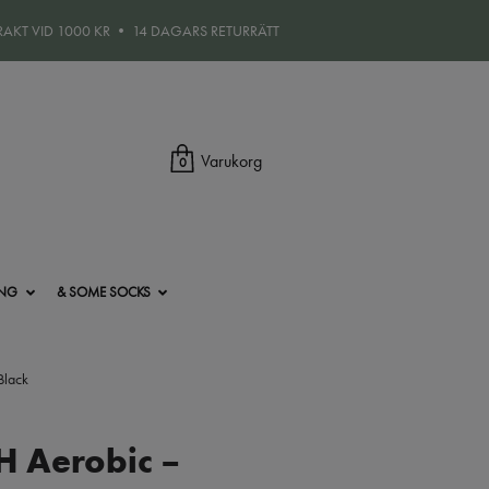
FRAKT VID 1000 KR • 14 DAGARS RETURRÄTT
Varukorg
0
ING
& SOME SOCKS
Black
H Aerobic –