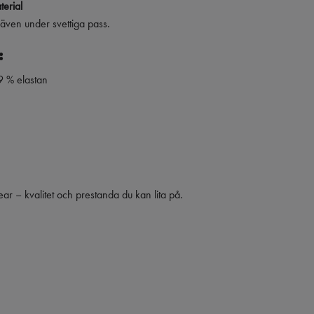
erial
även under svettiga pass.
:
9 % elastan
r – kvalitet och prestanda du kan lita på.