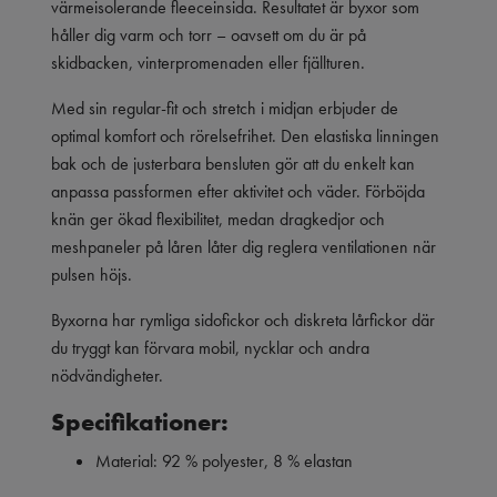
värmeisolerande fleeceinsida. Resultatet är byxor som
håller dig varm och torr – oavsett om du är på
skidbacken, vinterpromenaden eller fjällturen.
Med sin regular-fit och stretch i midjan erbjuder de
optimal komfort och rörelsefrihet. Den elastiska linningen
bak och de justerbara bensluten gör att du enkelt kan
anpassa passformen efter aktivitet och väder. Förböjda
knän ger ökad flexibilitet, medan dragkedjor och
meshpaneler på låren låter dig reglera ventilationen när
pulsen höjs.
Byxorna har rymliga sidofickor och diskreta lårfickor där
du tryggt kan förvara mobil, nycklar och andra
nödvändigheter.
Specifikationer:
Material: 92 % polyester, 8 % elastan