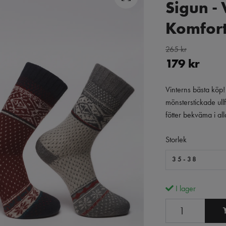
Sigun -
Komfor
265 kr
179 kr
Vinterns bästa köp
mönsterstickade ullf
fötter bekväma i all
Storlek
35-38
I lager