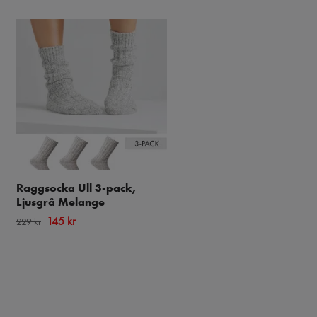
Raggsocka Ull 3-pack,
Ull Lösresår Komfort -
Ljusgrå Melange
Antracit 3par
145 kr
149 kr
229 kr
199 kr