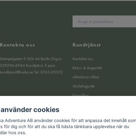
Kontakta oss
Kundtjänst
Stämpelgatan 9 506 46 Borås Org.nr:
Kontakta oss
559396-8984 Kundtjänst: E-post:
Retur- & ångerrätt
kundtjanst@haika.se
Tel: 0763-051312
Allmänna villkor
Storleksguide
Köpvillkor
Om oss
 använder cookies
Integritetspolicy
ka Adventure AB använder cookies för att anpassa det innehåll so
Returer
as för dig och för att du ska få bästa tänkbara upplevelse när du
dlar hos oss.