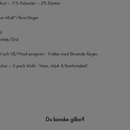
ryl – 11% Polyester – 5% Elastan
un
-
Multi"
i flera färger
å
white/Grå
l och Ull/Wool-program - Tvättas med liknande färger.
Sockor – 3-pack Multi - Varm, Mjuk & Komfortabel!