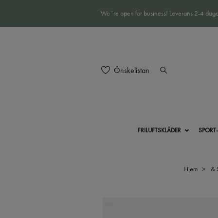
We´re open for business! Leverans 2-4 daga
Önskelistan
FRILUFTSKLÄDER
SPORT
Hjem
&