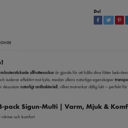
Del
IONER
p!
a
mönsterstickade ullfrottesockor
är gjorda för att hålla dina fötter bekväm
ch isolerar effektivt mot kyla, medan ullens naturliga egenskaper
transpor
är dessutom
naturligt antibakteriell
, vilket motverkar dålig lukt – perfekt f
 3-pack Sigun-Multi | Varm, Mjuk & Kom
al värme och komfort