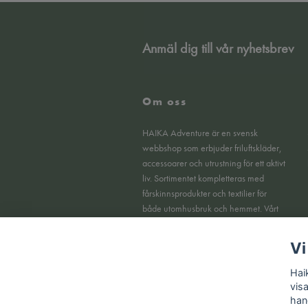
Anmäl dig till vår nyhetsbrev
Om oss
HAIKA Adventure är en svensk
webbshop som erbjuder friluftskläder,
accessoarer och utrustning för ett aktivt
liv. Sortimentet kompletteras med
fårskinnsprodukter och textilier för
både utomhusbruk och hemmet. Vårt
fokus ligger på funktionella produkter,
tydlig kvalitet och en smidig
Vi
köpupplevelse online.
Hai
vis
han