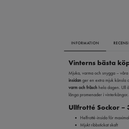
INFORMATION
RECENS
Vinterns bästa kö
Mjuka, varma och snygga – vår
insidan
ger en extra mjuk känsla o
varm och fräsch
hela dagen. Ull 
långa promenader i vinterkängor.
Ullfrotté Sockor –
Helfrotté-insida för maxim
Mjukt ribbstickat skaft