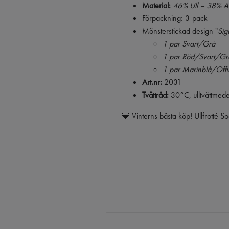
Material:
46% Ull – 38% Ak
Förpackning: 3-pack
Mönsterstickad design "
Sig
1 par Svart/Grå
1 par Röd/Svart/Gr
1 par Marinblå/Off
Art.nr:
2031
Tvättråd:
30°C, ulltvättmede
🩶 Vinterns bästa köp! Ullfrotté 