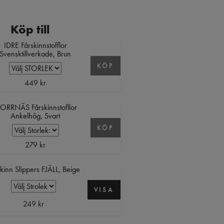
Köp till
IDRE Fårskinnstofflor
Svensktillverkade, Brun
KÖP
449 kr
ORRNÄS Fårskinnstofllor
Ankelhög, Svart
KÖP
279 kr
kinn Slippers FJÄLL, Beige
VISA
249 kr