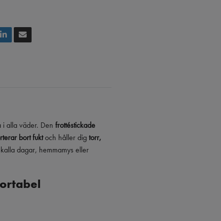
a i alla väder. Den
frottéstickade
t­erar bort fukt
och håller dig
torr,
ör kalla dagar, hemmamys eller
fortabel