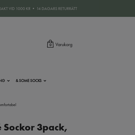
FRAKT VID 1000 KR • 14 DAGARS RETURRÄTT
Varukorg
0
ING
& SOME SOCKS
omfortabel
é Sockor 3pack,