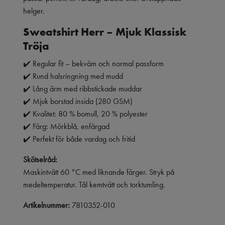
helger.
Sweatshirt Herr – M
juk
Klassisk
Tröja
✔️ Regular fit – bekväm och normal passform
✔️ Rund halsringning med mudd
✔️ Lång ärm med ribbstickade muddar
✔️ Mjuk borstad insida (280 GSM)
✔️ Kvalitet: 80 % bomull, 20 % polyester
✔️ Färg: Mörkblå, enfärgad
✔️ Perfekt för både vardag och fritid
Skötselråd:
Maskintvätt 60 °C med liknande färger. Stryk på
medeltemperatur. Tål kemtvätt och torktumling.
Artikelnummer:
7810352-010