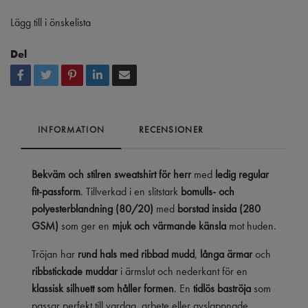
Lägg till i önskelista
Del
INFORMATION
RECENSIONER
Bekväm och stilren sweatshirt för herr
med
ledig regular
fit-passform
. Tillverkad i en slitstark
bomulls- och
polyesterblandning (80/20)
med
borstad insida (280
GSM)
som ger en
mjuk och värmande känsla
mot huden.
Tröjan har
rund hals med ribbad mudd
,
långa ärmar
och
ribbstickade muddar
i ärmslut och nederkant för en
klassisk silhuett som håller formen
. En
tidlös baströja
som
passar perfekt till vardag, arbete eller avslappnade