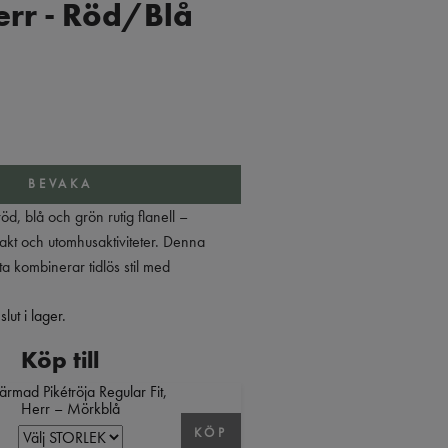
err - Röd/Blå
BEVAKA
röd, blå och grön rutig flanell –
 jakt och utomhusaktiviteter. Denna
ta kombinerar tidlös stil med
lut i lager.
Köp till
ärmad Pikétröja Regular Fit,
Herr – Mörkblå
KÖP