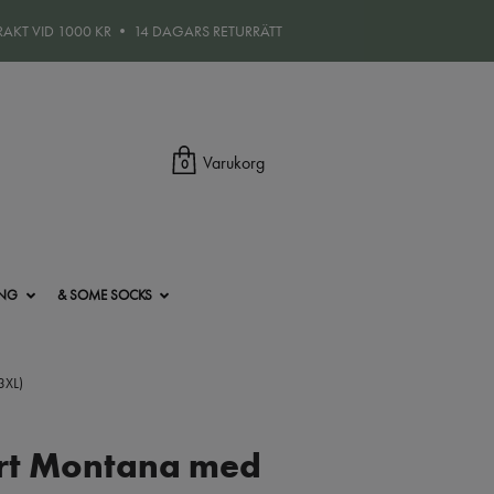
FRAKT VID 1000 KR • 14 DAGARS RETURRÄTT
Varukorg
0
ING
& SOME SOCKS
3XL)
rt Montana med