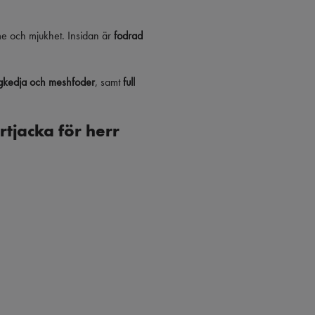
 och mjukhet. Insidan är
fodrad
agkedja och meshfoder
, samt
full
rtjacka för herr