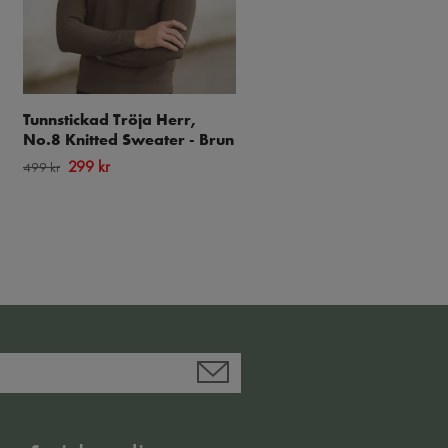
Tunnstickad Tröja Herr,
Kortärmad Pikétröja
No.8 Knitted Sweater - Brun
Regular Fit, Herr – Svart
299 kr
199 kr
499 kr