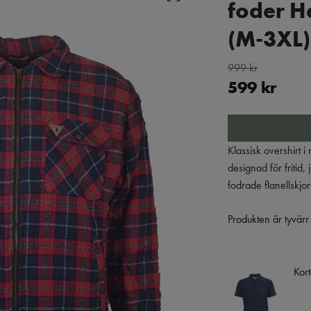
foder H
(M-3XL)
999 kr
599 kr
Klassisk overshirt i 
designad för fritid,
fodrade flanellskjor
Produkten är tyvärr s
Kort