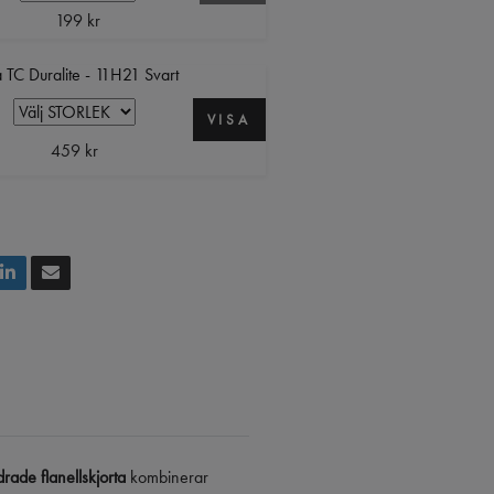
199 kr
 TC Duralite - 11H21 Svart
VISA
459 kr
drade flanellskjorta
kombinerar