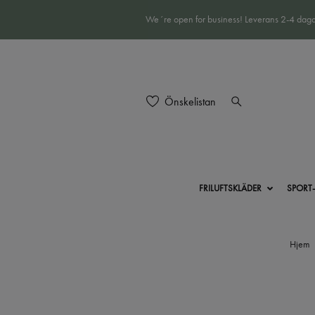
We´re open for business! Leverans 2-4 daga
Önskelistan
FRILUFTSKLÄDER
SPORT
Hjem