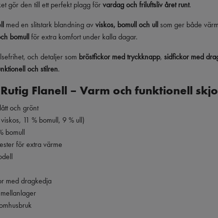
lket gör den till ett perfekt plagg för
vardag och friluftsliv året runt
.
ll
med en slitstark blandning av
viskos, bomull och ull
som ger både värme
och bomull
för extra komfort under kalla dagar.
lsefrihet, och detaljer som
bröstfickor med tryckknapp
,
sidfickor med dr
unktionell och stilren
.
Rutig Flanell – Varm och funktionell skjo
blått och grönt
 viskos, 11 % bomull, 9 % ull)
% bomull
ester för extra värme
odell
ckor med dragkedja
r mellanlager
 utomhusbruk