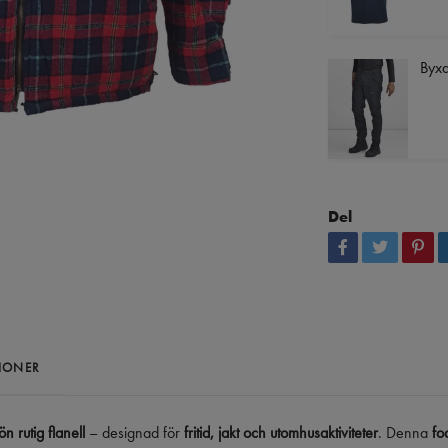
Byxa
Del
IONER
n rutig flanell
– designad för
fritid, jakt och utomhusaktiviteter
. Denna
fo