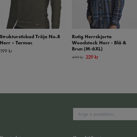
Strukturstickad Tröja No.8
Rutig Herrskjorta
Herr – Tarmac
Woodstock Herr - Blå &
Brun (M-6XL)
199 kr
229 kr
499 kr