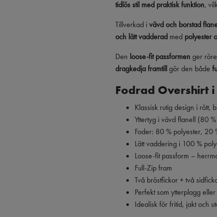
tidlös stil med praktisk funktion
, vi
Tillverkad i
vävd och borstad flane
och lätt vadderad
med
polyester 
Den
loose-fit passformen
ger röre
dragkedja framtill
gör den både
f
Fodrad Overshirt i 
Klassisk rutig design i rött, 
Yttertyg i vävd flanell (80 %
Foder: 80 % polyester, 20 
Lätt vaddering i 100 % poly
Loose-fit passform – herrm
Full-Zip fram
Två bröstfickor + två sidfi
Perfekt som ytterplagg elle
Idealisk för fritid, jakt och