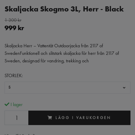
Skaljacka Skogmo 3L, Herr - Black
1 300 kr
999 kr
Skaljacka Herr – Vattentät Outdoorjacka från 2117 of
SwedenFunktionell och slitstark skaljacka för herr från 2117 of
Sweden, designad för vandring, trekking och
STORLEK:
S
I lager
LÄGG I VARUKORGEN