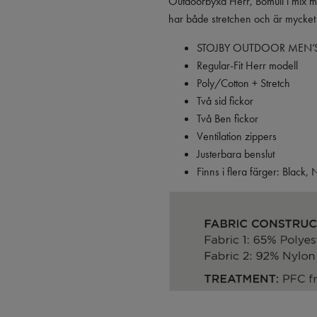
Outdoorbyxa Herr, Bomull i mix med
har både stretchen och är mycket v
STOJBY OUTDOOR MEN’S P
Regular-Fit Herr modell
Poly/Cotton + Stretch
Två sid fickor
Två Ben fickor
Ventilation zippers
Justerbara benslut
Finns i flera färger: Black