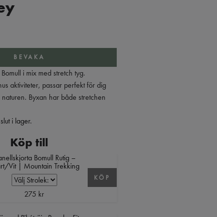
ey
BEVAKA
omull i mix med stretch tyg.
s aktiviteter, passar perfekt för dig
 i naturen. Byxan har både stretchen
lut i lager.
Köp till
anellskjorta Bomull Rutig –
rt/Vit | Mountain Trekking
KÖP
275 kr