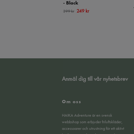
- Black
249 kr
399 kr
Anmäl dig till vår nyhetsbrev
Om oss
HAIKA Adventure är en svensk
webbshop som erbjuder friluftskläder,
accessoarer och utrustning för ett aktivt