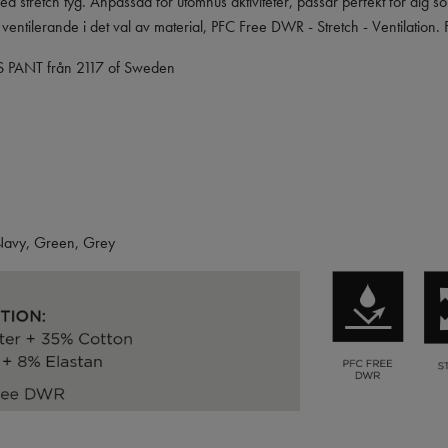
 stretch tyg. Anpassad för utomhus aktiviteter, passar perfekt för dig so
entilerande i det val av material, PFC Free DWR - Stretch - Ventilation. Fi
ANT från 2117 of Sweden
, Navy, Green, Grey