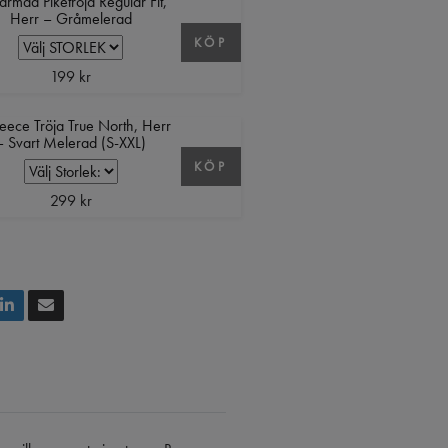
ärmad Pikétröja Regular Fit,
Herr – Gråmelerad
KÖP
199 kr
fleece Tröja True North, Herr
– Svart Melerad (S-XXL)
KÖP
299 kr