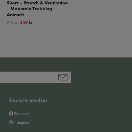
Short – Stretch & Ventilation
Shorts Herr, Kitt
| Mountain Trekking -
399 kr
549 kr
Antracit
469 kr
799 kr
Sociale medier
Facebook
Instagram