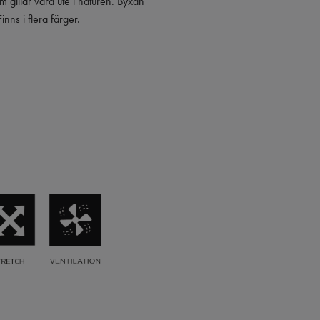
m gillar vara ute i naturen. Byxan
nns i flera färger.