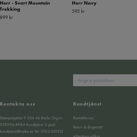
Herr - Svart Mountain
Herr Navy
Trekking
595 kr
899 kr
Kontakta oss
Kundtjänst
Stämpelgatan 9 506 46 Borås Org.nr:
Kontakta oss
559396-8984 Kundtjänst: E-post:
Retur- & ångerrätt
kundtjanst@haika.se
Tel: 0763-051312
Allmänna villkor