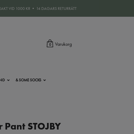
FRAKT VID 1000 KR • 14 DAGARS RETURRÄTT
Varukorg
0
ING
& SOME SOCKS
 Pant STOJBY