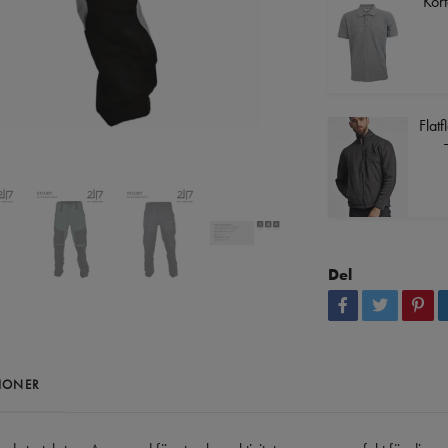
Kort
Flat
Del
IONER