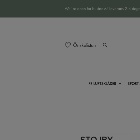
We´re open for business! Leverans 2-4 daga
Önskelistan
FRILUFTSKLÄDER
SPORT