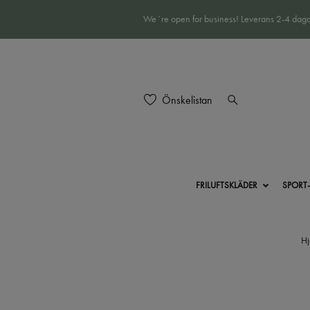
We´re open for business! Leverans 2-4 daga
Önskelistan
FRILUFTSKLÄDER
SPORT
H