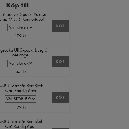
Köp till
rotté Sockor 3pack, Valdise -
arm, Mjuk & Komfortabel
KÖP
179 kr
gsocka Ull 3-pack, Ljusgrå
Melange
KÖP
145 kr
MBU Lösresår Kort Skaft -
Svart Randig 6par
KÖP
179 kr
MBU Lösresår Kort Skaft -
Grå Randig 6par