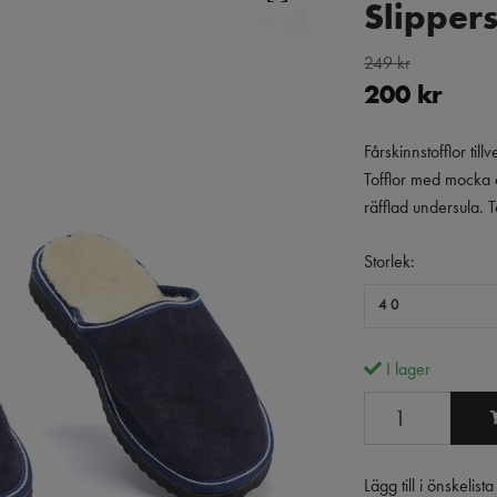
Slipper
249 kr
200 kr
Fårskinnstofflor ti
Tofflor med mocka 
räfflad undersula. 
Storlek:
40
I lager
Lägg till i önskelista