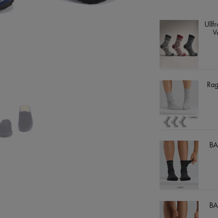
Ullf
V
Rag
BA
BA