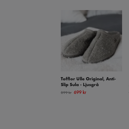
Tofflor Ulle Original, Anti-
Slip Sula - Ljusgrå
699 kr
899 kr