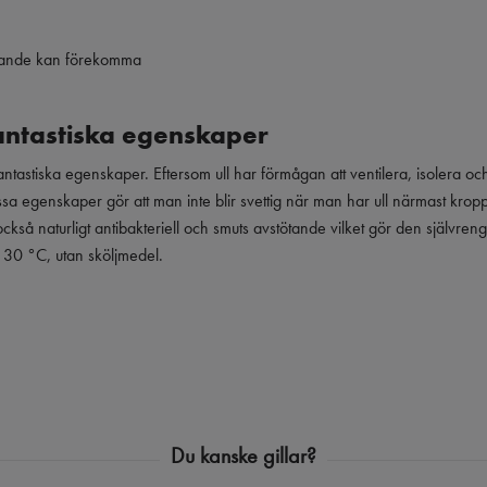
iknande kan förekomma
fantastiska egenskaper
fantastiska egenskaper. Eftersom ull har förmågan att ventilera, isolera o
sa egenskaper gör att man inte blir svettig när man har ull närmast krop
 också naturligt antibakteriell och smuts avstötande vilket gör den själv
m 30 °C, utan sköljmedel.