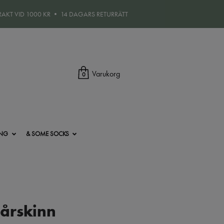
FRAKT VID 1000 KR • 14 DAGARS RETURRÄTT
Varukorg
0
ING
& SOME SOCKS
årskinn