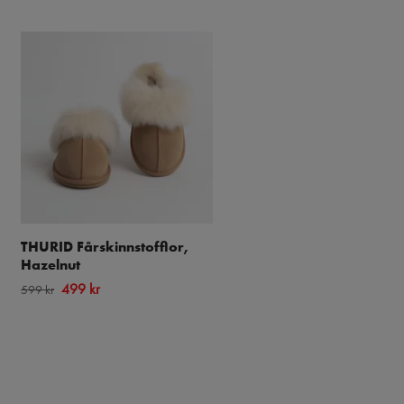
THURID Fårskinnstofflor,
Sandaler Charlie Läder –
Hazelnut
Axelda Footwear Chocol
499 kr
675 kr
599 kr