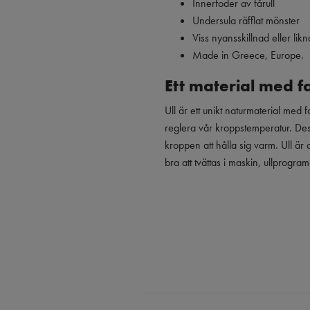
Innerfoder av fårull
Undersula räfflat mönster
Viss nyansskillnad eller l
Made in Greece, Europe.
Ett material med 
Ull är ett unikt naturmaterial med 
reglera vår kroppstemperatur. Des
kroppen att hålla sig varm. Ull är
bra att tvättas i maskin, ullprogra