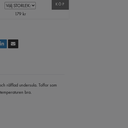
KÖP
179 kr
och räfflad undersula. Toffor som
pstemperaturen bra.