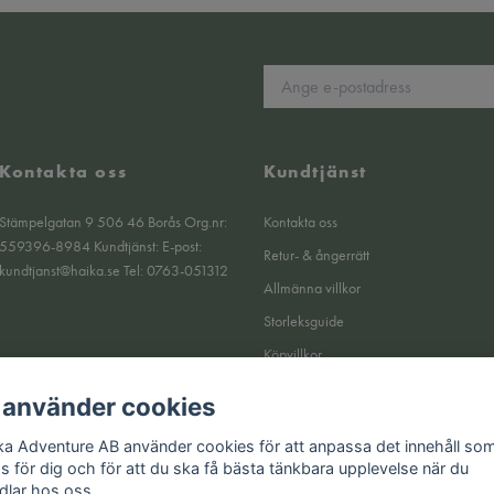
Kontakta oss
Kundtjänst
Stämpelgatan 9 506 46 Borås Org.nr:
Kontakta oss
559396-8984 Kundtjänst: E-post:
Retur- & ångerrätt
kundtjanst@haika.se
Tel: 0763-051312
Allmänna villkor
Storleksguide
Köpvillkor
Om oss
 använder cookies
Integritetspolicy
ka Adventure AB använder cookies för att anpassa det innehåll so
Returer
as för dig och för att du ska få bästa tänkbara upplevelse när du
dlar hos oss.