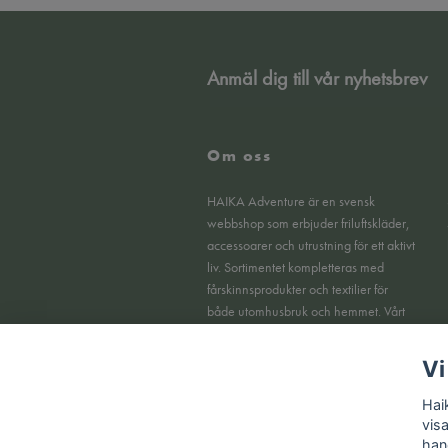
Anmäl dig till vår nyhetsbrev
Om oss
HAIKA Adventure är en svensk
webbshop som erbjuder friluftskläder,
accessoarer och utrustning för ett aktivt
liv. Sortimentet kompletteras med
fårskinnsprodukter och textilier för
både utomhusbruk och hemmet. Vårt
fokus ligger på funktionella produkter,
tydlig kvalitet och en smidig
Vi
köpupplevelse online.
Hai
vis
han