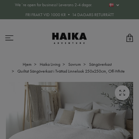
We´re open for business! Leverans 2-4 dagar.
FRI FRAKT VID 1000 KR • 14 DAGARS RETURRÄTT
0
Hjem
Haika Living
Sovrum
Sängöverkast
Quiltat Sängöverkast i Tvättad Linnelook 250x250cm, Off-White