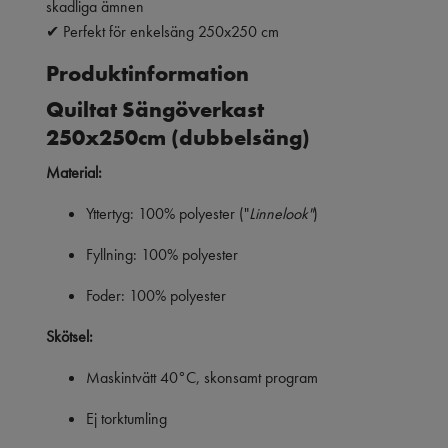
skadliga ämnen
✔ Perfekt för enkelsäng 250x250 cm
Produktinformation
Quiltat Sängöverkast
250x250cm
(dubbelsäng)
Material:
Yttertyg: 100% polyester ("
L
innelook"
)
Fyllning: 100% polyester
Foder: 100% polyester
Skötsel:
Maskintvätt 40°C, skonsamt program
Ej torktumling