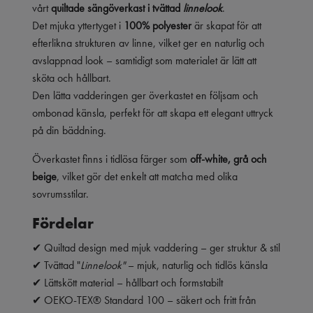
vårt
quiltade sängöverkast i tvättad
linnelook
.
Det mjuka yttertyget i
100% polyester
är skapat för att
efterlikna strukturen av linne, vilket ger en naturlig och
avslappnad look – samtidigt som materialet är lätt att
sköta och hållbart.
Den lätta vadderingen ger överkastet en följsam och
ombonad känsla, perfekt för att skapa ett elegant uttryck
på din bäddning.
Överkastet finns i tidlösa färger som
off-white, grå och
beige
, vilket gör det enkelt att matcha med olika
sovrumsstilar.
Fördelar
✔ Quiltad design med mjuk vaddering – ger struktur & stil
✔ Tvättad "
L
innelook"
– mjuk, naturlig och tidlös känsla
✔ Lättskött material – hållbart och formstabilt
✔ OEKO-TEX® Standard 100 – säkert och fritt från