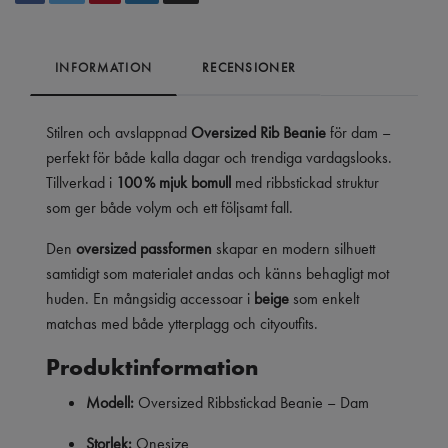
INFORMATION
RECENSIONER
Stilren och avslappnad
Oversized Rib Beanie
för dam –
perfekt för både kalla dagar och trendiga vardagslooks.
Tillverkad i
100 % mjuk bomull
med ribbstickad struktur
som ger både volym och ett följsamt fall.
Den
oversized passformen
skapar en modern silhuett
samtidigt som materialet andas och känns behagligt mot
huden. En mångsidig accessoar i
beige
som enkelt
matchas med både ytterplagg och cityoutfits.
Produktinformation
Modell:
Oversized Ribbstickad Beanie – Dam
Storlek:
Onesize